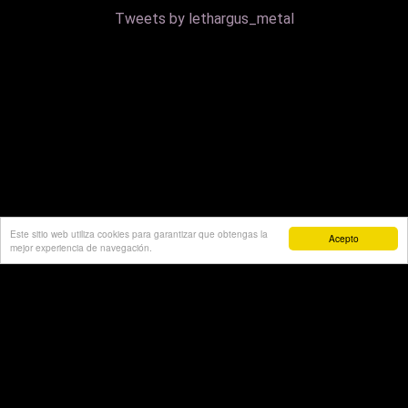
Tweets by lethargus_metal
Este sitio web utiliza cookies para garantizar que obtengas la
Acepto
mejor experiencia de navegación.
Copyright © 2020 - Lethargus. Diseñado por
Cristian
Rodríguez.