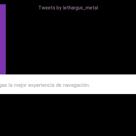
Tweets by lethargus_metal
ngas la mejor experiencia de navegación.
Copyright © 2022 - Lethargus. Diseñado por
Cristian Rodríguez.
Puedes leer los términos y condiciones
aquí