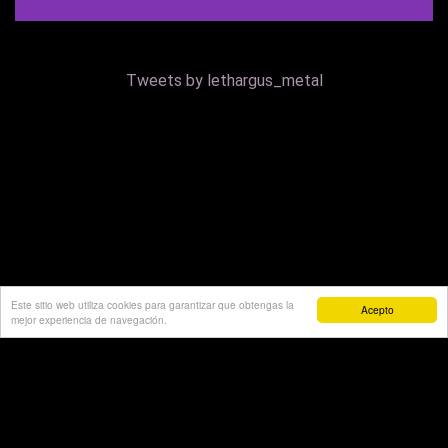
Tweets by lethargus_metal
Este sitio web utiliza cookies para garantizar que obtengas la
Acepto
mejor experiencia de navegación.