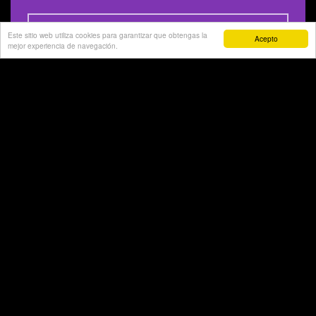
Este sitio web utiliza cookies para garantizar que obtengas la
Acepto
mejor experiencia de navegación.
¡Suscríbeme a la lista de correo!
Tweets by lethargus_metal