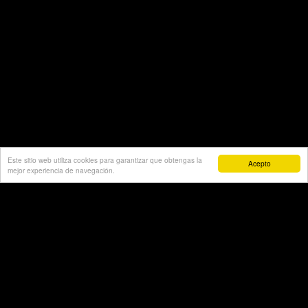
Este sitio web utiliza cookies para garantizar que obtengas la
Acepto
mejor experiencia de navegación.
Copyright © 2024 - Lethargus. Diseñado por
Cristian
Rodríguez.
Puedes leer los términos y condiciones
aquí