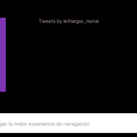
Tweets by lethargus_metal
Copyright © 2024 - Lethargus. Diseñado por
Cristian Rodríguez.
ngas la mejor experiencia de navegación.
Puedes leer los términos y condiciones
aquí