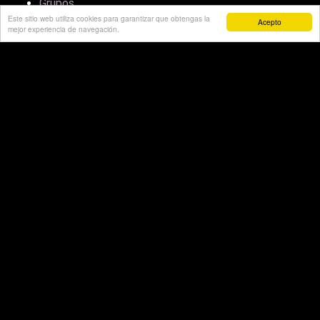
Grupos
Este sitio web utiliza cookies para garantizar que obtengas la
Imagen
Acepto
mejor experiencia de navegación.
Listas de reproducción recomendadas de rock y
metal
Merchandising
Música
Prensa
Sin categoría
Vídeos
Meta
Acceder
Feed de entradas
Feed de comentarios
WordPress.org